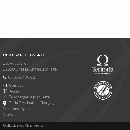
CHÂTEAU DE LABRO
Lieu-dit Labro
12850 Onêt Le Château (village)
05 65 67 90 62
Contact
Accès
Télécharger la plaquette
Tesla Destination Charging
Mentions légales
C.G.V.
Réalisation web Visual Approch