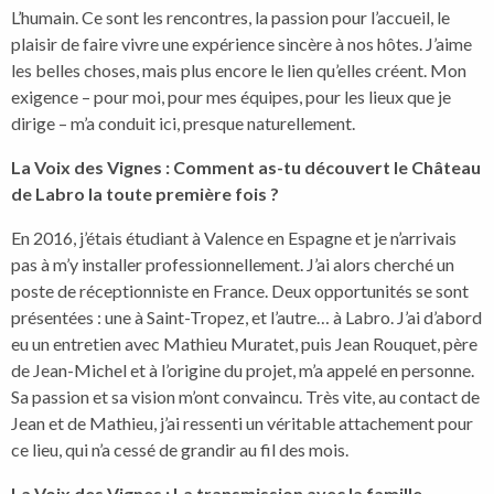
L’humain. Ce sont les rencontres, la passion pour l’accueil, le
plaisir de faire vivre une expérience sincère à nos hôtes. J’aime
les belles choses, mais plus encore le lien qu’elles créent. Mon
exigence – pour moi, pour mes équipes, pour les lieux que je
dirige – m’a conduit ici, presque naturellement.
La Voix des Vignes : Comment as-tu découvert le Château
de Labro la toute première fois ?
En 2016, j’étais étudiant à Valence en Espagne et je n’arrivais
pas à m’y installer professionnellement. J’ai alors cherché un
poste de réceptionniste en France. Deux opportunités se sont
présentées : une à Saint-Tropez, et l’autre… à Labro. J’ai d’abord
eu un entretien avec Mathieu Muratet, puis Jean Rouquet, père
de Jean-Michel et à l’origine du projet, m’a appelé en personne.
Sa passion et sa vision m’ont convaincu. Très vite, au contact de
Jean et de Mathieu, j’ai ressenti un véritable attachement pour
ce lieu, qui n’a cessé de grandir au fil des mois.
La Voix des Vignes : La transmission avec la famille