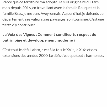
Parce que ce territoire m’a adopté. Je suis originaire du Tarn,
mais depuis 2016, en travaillant avec la famille Rouquet et la
famille Bras, je me sens Aveyronnais. Aujourd’hui, je défends ce
département, ses valeurs, ses paysages, son tourisme. C’est une
fierté d’y contribuer.
La Voix des Vignes : Comment concilies-tu respect du
patrimoine et développement moderne ?
C’est tout le défi. Labro, c’est à la fois le XVIᵉ, le XIXᵉ et des
extensions des années 2000. Le défi, c’est que tout s’harmonise.
Nous avons besoin de modernité et de confort, mais de
manière discrète, pour que l’authenticité du lieu reste intacte.
La Voix des Vignes : Tu parles souvent de tes équipes.
Quelle place occupent-elles dans ton projet ?
Une place centrale. Sans elles, je ne suis rien. C’est pour ça que
nous sommes ouverts à l’année : pour fidéliser. J’essaie d’être
juste, de donner de bonnes conditions de travail, et en retour, je