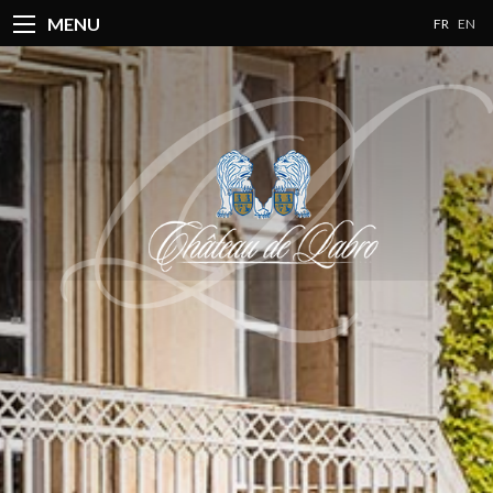
MENU
FR
EN