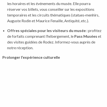
les horaires et les événements du musée. Elle pourra
réserver vos billets, vous conseiller sur les expositions
temporaires et les circuits thématiques (statues‑menhirs,
Auguste Rodin et Maurice Fenaille, Antiquité, etc.).
Offres spéciales pour les visiteurs du musée :
profitez
de forfaits comprenant l’hébergement, le
Pass Musées
et
des visites guidées de Rodez. Informez‑vous auprès de
notre réception.
Prolonger l’expérience culturelle
Après la visite du musée Fenaille, vous pourrez continuer votre
immersion culturelle à Rodez :
Musée Soulages :
découvrez l’œuvre du peintre
Pierre Soulages et admirez la statue‑menhir de la Verrière,
exposée également au musée Soulages.
Musée Denys‑Puech :
situé à quelques rues, il complète le