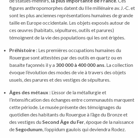
de statues‑menhirs,
la plus importante de France
. Ces
figures anthropomorphes datent du IIIe millénaire av. J.‑C. et
sont les plus anciennes représentations humaines de grande
taille en Europe occidentale. Les objets exposés autour de
ces œuvres (habitats, sépultures, outils et parures)
témoignent de la vie des populations qui les ont érigées.
Préhistoire :
Les premières occupations humaines du
Rouergue sont attestées par des outils en quartz ou en
basalte façonnés il y a
300 000 à 400 000 ans
. La collection
évoque l’évolution des modes de vie à travers des objets
usuels, des parures et des vestiges de sépultures.
Âges des métaux :
L’essor de la métallurgie et
l’intensification des échanges entre communautés marquent
cette période. Le musée présente des témoignages du
quotidien des habitants du Rouergue à l’âge du Bronze et
des vestiges du
Second Âge du Fer
, époque de la naissance
de
Segodunum
, l’oppidum gaulois qui deviendra Rodez.