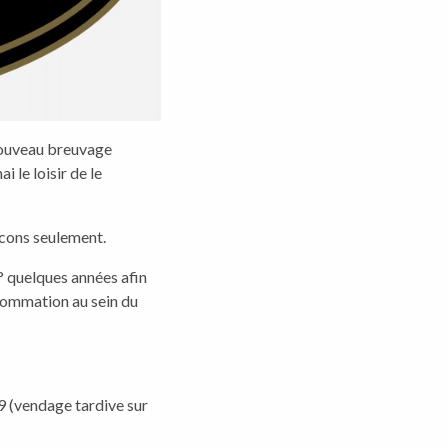
 nouveau breuvage
i le loisir de le
acons seulement.
0° quelques années afin
nsommation au sein du
19 (vendage tardive sur