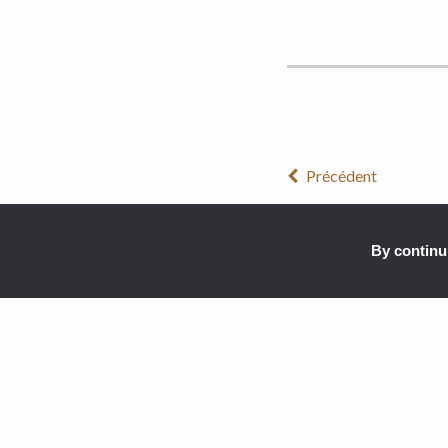
Précédent
By continui
CHÂTEAU DE LABRO
HÔTEL
LA CABAN
Lieu-dit Labro
RESTAURA