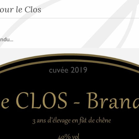
ur le Clos
ndu...