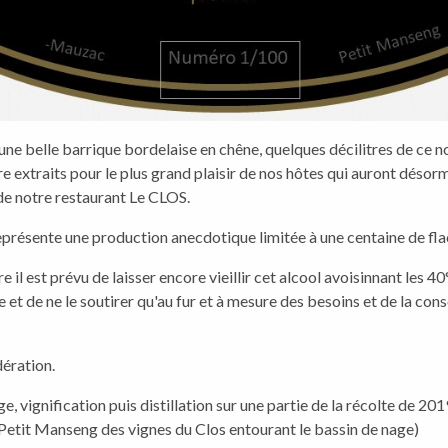
une belle barrique bordelaise en chêne, quelques décilitres de ce
re extraits pour le plus grand plaisir de nos hôtes qui auront désorma
de notre restaurant Le CLOS.
eprésente une production anecdotique limitée à une centaine de fl
e il est prévu de laisser encore vieillir cet alcool avoisinnant les 4
 et de ne le soutirer qu'au fur et à mesure des besoins et de la co
ération.
e, vignification puis distillation sur une partie de la récolte de 20
etit Manseng des vignes du Clos entourant le bassin de nage)