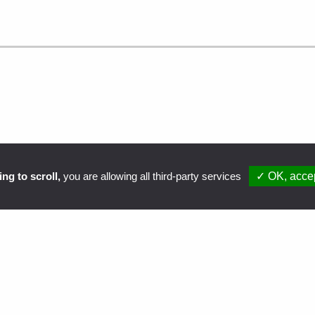
ng to scroll,
you are allowing all third-party services
✓ OK, accep
Bon cadeaux
E PERCHÉE
Histoire
NT