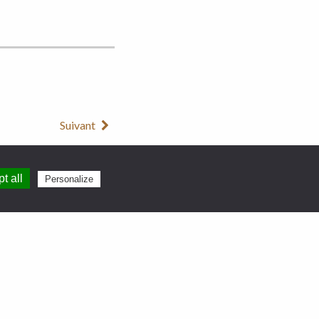
Suivant
t all
Personalize