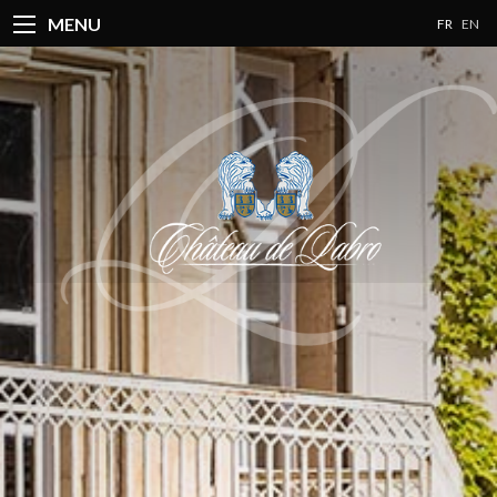
MENU
FR
EN