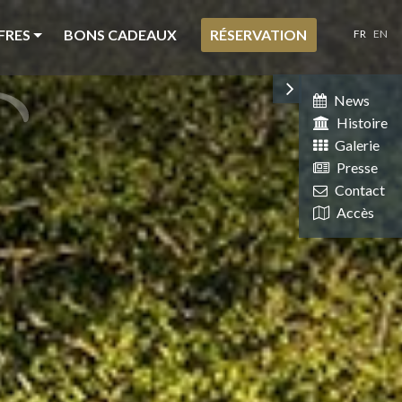
FRES
BONS CADEAUX
RÉSERVATION
FR
EN
News
Histoire
Galerie
Presse
Contact
Accès